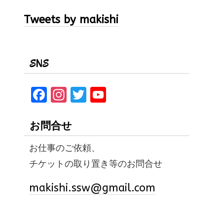
Tweets by makishi
SNS
F
In
T
Y
a
st
w
o
ce
a
it
u
お問合せ
b
gr
te
T
お仕事のご依頼、
o
a
r
u
チケットの取り置き等のお問合せ
o
m
b
k
e
makishi.ssw@gmail.com
C
h