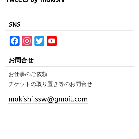
SNS
F
In
T
Y
a
st
w
o
ce
a
it
u
お問合せ
b
gr
te
T
お仕事のご依頼、
o
a
r
u
チケットの取り置き等のお問合せ
o
m
b
k
e
makishi.ssw@gmail.com
C
h
a