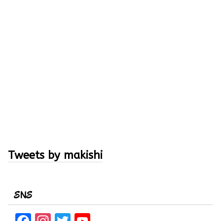
Tweets by makishi
SNS
F
In
T
Y