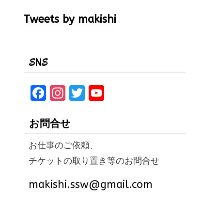
Tweets by makishi
SNS
F
In
T
Y
a
st
w
o
ce
a
it
u
お問合せ
b
gr
te
T
お仕事のご依頼、
o
a
r
u
チケットの取り置き等のお問合せ
o
m
b
k
e
makishi.ssw@gmail.com
C
h