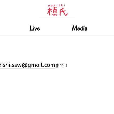
Live
Media
ishi.ssw@gmail.com
まで！