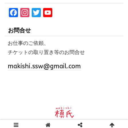
F
In
T
Y
a
st
w
o
ce
a
it
u
お問合せ
b
gr
te
T
お仕事のご依頼、
o
a
r
u
チケットの取り置き等のお問合せ
o
m
b
k
e
makishi.ssw@gmail.com
C
h
a
n
n
el
© 2020-2026 槙氏 Official Website.