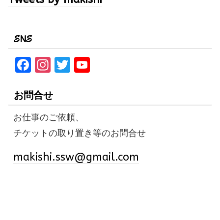
SNS
F
In
T
Y
a
st
w
o
ce
a
it
u
お問合せ
b
gr
te
T
お仕事のご依頼、
o
a
r
u
チケットの取り置き等のお問合せ
o
m
b
k
e
makishi.ssw@gmail.com
C
h
a