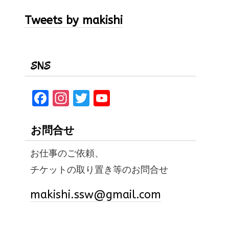
Tweets by makishi
SNS
F
In
T
Y
a
st
w
o
ce
a
it
u
お問合せ
b
gr
te
T
お仕事のご依頼、
o
a
r
u
チケットの取り置き等のお問合せ
o
m
b
k
e
makishi.ssw@gmail.com
C
h