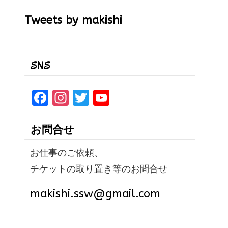
Tweets by makishi
SNS
F
In
T
Y
a
st
w
o
ce
a
it
u
お問合せ
b
gr
te
T
お仕事のご依頼、
o
a
r
u
チケットの取り置き等のお問合せ
o
m
b
k
e
makishi.ssw@gmail.com
C
h