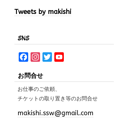
Tweets by makishi
SNS
F
In
T
Y
a
st
w
o
ce
a
it
u
お問合せ
b
gr
te
T
お仕事のご依頼、
o
a
r
u
チケットの取り置き等のお問合せ
o
m
b
k
e
makishi.ssw@gmail.com
C
h