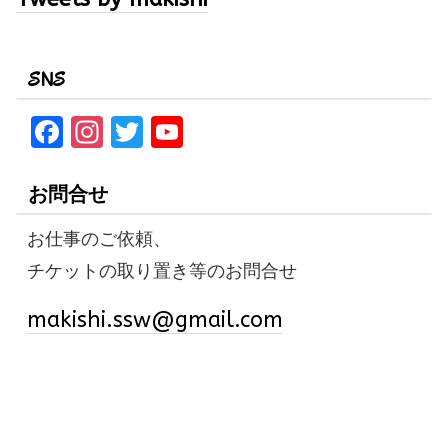
SNS
F
In
T
Y
a
st
w
o
ce
a
it
u
お問合せ
b
gr
te
T
お仕事のご依頼、
o
a
r
u
チケットの取り置き等のお問合せ
o
m
b
k
e
makishi.ssw@gmail.com
C
h
a