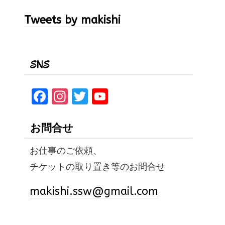
Tweets by makishi
SNS
F
In
T
Y
a
st
w
o
ce
a
it
u
お問合せ
b
gr
te
T
お仕事のご依頼、
o
a
r
u
チケットの取り置き等のお問合せ
o
m
b
k
e
makishi.ssw@gmail.com
C
h