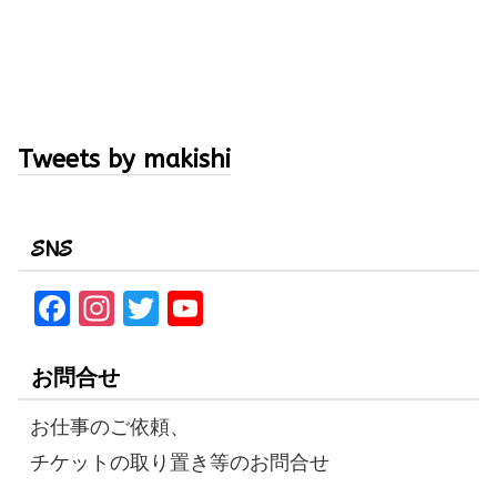
Tweets by makishi
SNS
F
In
T
Y
a
st
w
o
ce
a
it
u
お問合せ
b
gr
te
T
お仕事のご依頼、
o
a
r
u
チケットの取り置き等のお問合せ
o
m
b