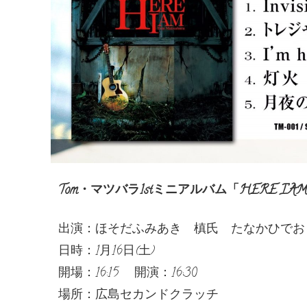
Tom・マツバラ1stミニアルバム「HERE 
出演：ほそだふみあき 槙氏 たなかひでお Z c
日時：1月16日(土)
開場：16:15 開演：16:30
場所：広島セカンドクラッチ