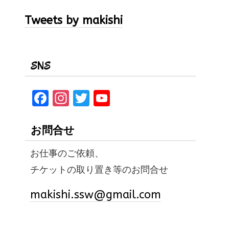
Tweets by makishi
SNS
F
In
T
Y
a
st
w
o
ce
a
it
u
お問合せ
b
gr
te
T
お仕事のご依頼、
o
a
r
u
チケットの取り置き等のお問合せ
o
m
b
k
e
makishi.ssw@gmail.com
C
h