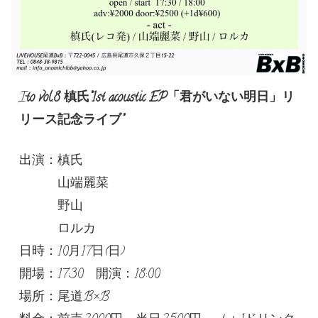
I
to vol.8 槙氏”1st acoustic EP「君がいない明日」リ
リース記念ライブ”
出演：槙氏
山端麗菜
野山
ロルカ
日時：10月17日(日)
開場：17:30 開演：18:00
場所：尾道B×B