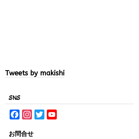
Tweets by makishi
SNS
F
In
T
Y
a
st
w
o
ce
a
it
u
お問合せ