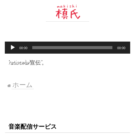
音
00:00
00:00
声
プ
“ration.wav宣伝”。
レ
ー
ヤ
ー
ホーム
音楽配信サービス