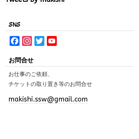
SNS
F
In
T
Y
a
st
w
o
ce
a
it
u
お問合せ
b
gr
te
T
お仕事のご依頼、
o
a
r
u
チケットの取り置き等のお問合せ
o
m
b
k
e
makishi.ssw@gmail.com
C
h
a