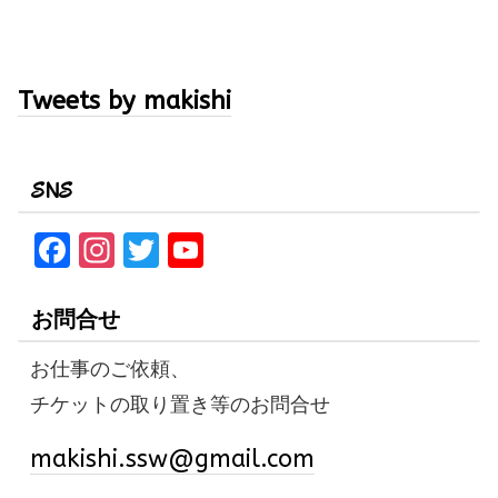
Tweets by makishi
SNS
F
In
T
Y
a
st
w
o
ce
a
it
u
お問合せ
b
gr
te
T
お仕事のご依頼、
o
a
r
u
チケットの取り置き等のお問合せ
o
m
b
k
e
makishi.ssw@gmail.com