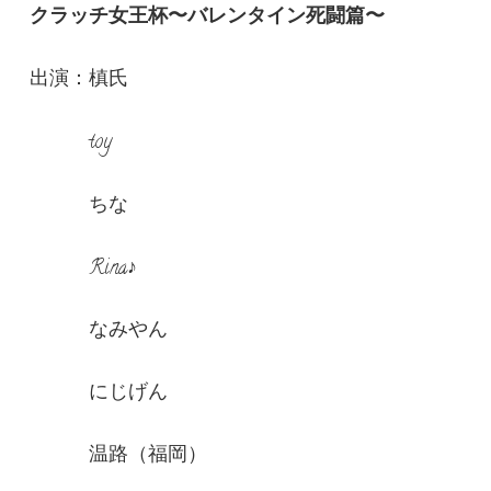
クラッチ女王杯〜バレンタイン死闘篇〜
出演：槙氏
toy
ちな
Rina♪
なみやん
にじげん
温路（福岡）