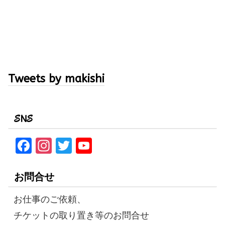
Tweets by makishi
SNS
F
In
T
Y
a
st
w
o
ce
a
it
u
お問合せ
b
gr
te
T
お仕事のご依頼、
o
a
r
u
チケットの取り置き等のお問合せ