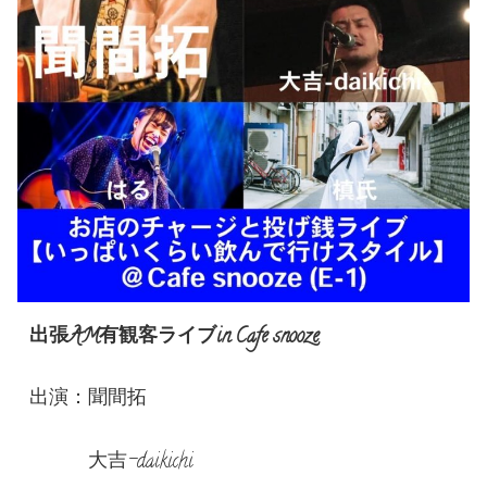
出張AM有観客ライブin Cafe snooze
出演：聞間拓
大吉-daikichi